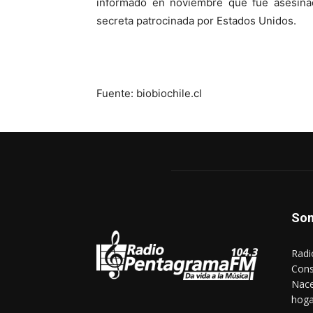
informado en noviembre que fue asesinad
secreta patrocinada por Estados Unidos.
Fuente: biobiochile.cl
So
Radi
Cons
Nace
hoga