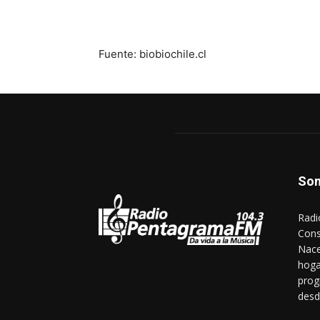
Fuente: biobiochile.cl
So
Radi
Cons
Nace
hoga
prog
desd