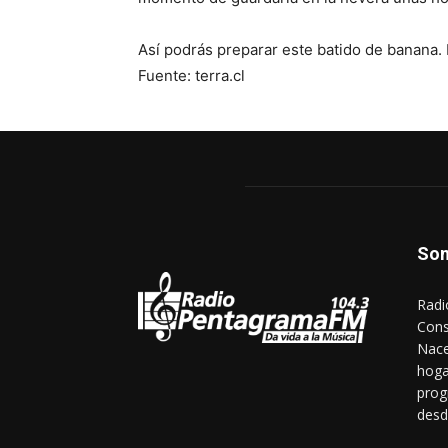
Así podrás preparar este batido de banana.
Fuente: terra.cl
So
Radi
Cons
Nace
hoga
prog
desd