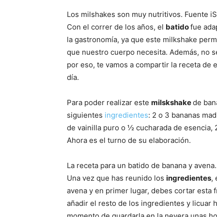
Los milshakes son muy nutritivos. Fuente i
Con el correr de los años, el
batido
fue ada
la gastronomía, ya que este milkshake permi
que nuestro cuerpo necesita. Además, no se
por eso, te vamos a compartir la receta de 
día.
Para poder realizar este
milskshake
de ban
siguientes
ingredientes
: 2 o 3 bananas mad
de vainilla puro o ½ cucharada de esencia, 
Ahora es el turno de su elaboración.
La receta para un batido de banana y avena.
Una vez que has reunido los
ingredientes
,
avena y en primer lugar, debes cortar esta f
añadir el resto de los ingredientes y licua
momento de guardarla en la nevera unas hor