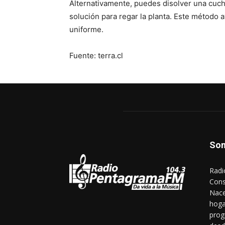
Alternativamente, puedes disolver una cucha
solución para regar la planta. Este método 
uniforme.
Fuente: terra.cl
So
Radi
Cons
Nace
hoga
prog