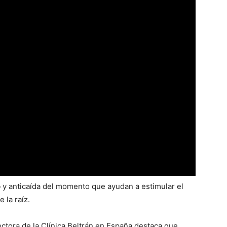
o
y anticaída del momento que ayudan a estimular el
 la raíz.
ectora de la Clínica Beltrán en España destaca que