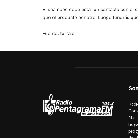
El shampoo debe estar en contacto con el c
que el producto penetre. Luego tendrás qu
Fuente: terra.cl
So
Radi
Cons
Nace
hoga
prog
desd