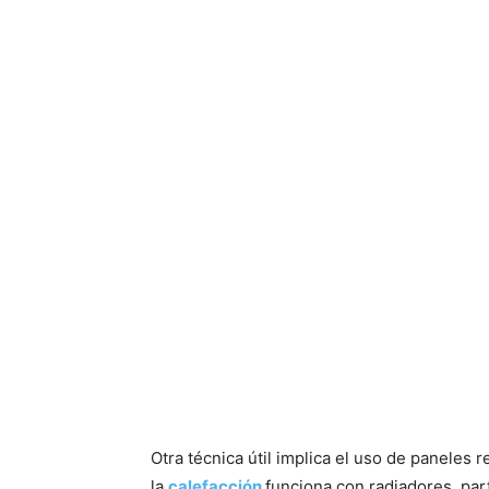
Otra técnica útil implica el uso de paneles r
la
calefacción
funciona con radiadores, part