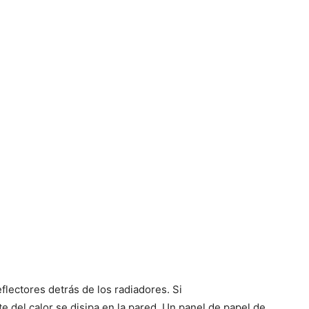
eflectores detrás de los radiadores. Si
e del calor se disipa en la pared. Un panel de papel de