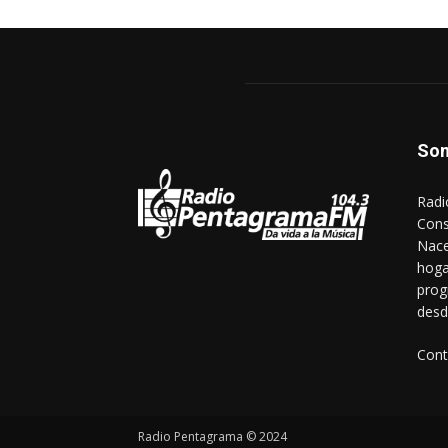
So
Radi
Cons
Nace
hoga
prog
desd
Cont
Radio Pentagrama © 2024